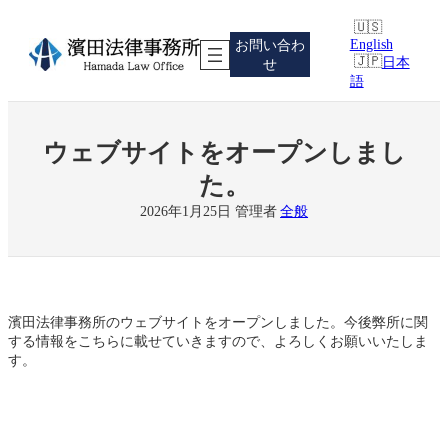
内
容
English
お問い合わ
を
日本
せ
ス
語
キ
ッ
プ
ウェブサイトをオープンしまし
た。
2026年1月25日
管理者
全般
濱田法律事務所のウェブサイトをオープンしました。今後弊所に関
する情報をこちらに載せていきますので、よろしくお願いいたしま
す。