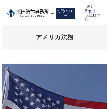
内
容
English
お問い合わ
を
日本
せ
ス
語
キ
ッ
プ
アメリカ法務